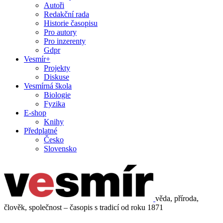
Autoři
Redakční rada
Historie časopisu
Pro autory
Pro inzerenty
Gdpr
Vesmír+
Projekty
Diskuse
Vesmírná škola
Biologie
Fyzika
E-shop
Knihy
Předplatné
Česko
Slovensko
věda, příroda,
člověk, společnost – časopis s tradicí od roku 1871