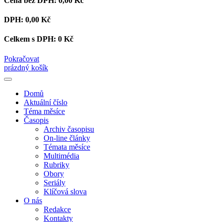
Cena bez DPH:
0,00 Kč
DPH:
0,00 Kč
Celkem s DPH:
0 Kč
Pokračovat
prázdný košík
Domů
Aktuální číslo
Téma měsíce
Časopis
Archiv časopisu
On-line články
Témata měsíce
Multimédia
Rubriky
Obory
Seriály
Klíčová slova
O nás
Redakce
Kontakty