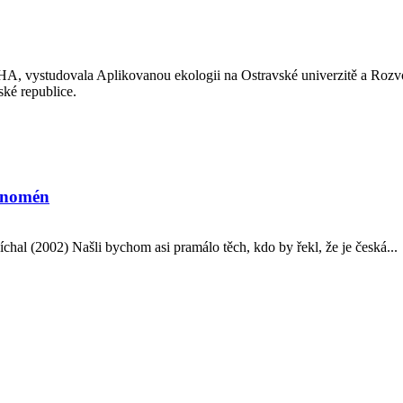
A, vystudovala Aplikovanou ekologii na Ostravské univerzitě a Rozv
ké republice.
fenomén
Míchal (2002) Našli bychom asi pramálo těch, kdo by řekl, že je česká...