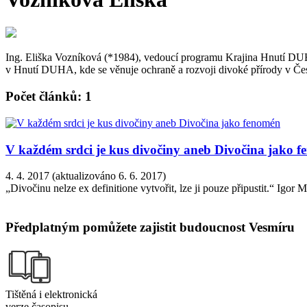
Ing. Eliška Vozníková (*1984), vedoucí programu Krajina Hnutí DUH
v Hnutí DUHA, kde se věnuje ochraně a rozvoji divoké přírody v Čes
Počet článků: 1
V každém srdci je kus divočiny aneb Divočina jako 
4. 4. 2017 (aktualizováno 6. 6. 2017)
„Divočinu nelze ex definitione vytvořit, lze ji pouze připustit.“ Igor 
Předplatným pomůžete zajistit budoucnost Vesmíru
Tištěná i elektronická
verze časopisu