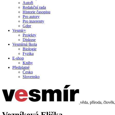
Autoři
Redakční rada
Historie časopisu
Pro autory
Pro inzerenty
Gdpr
Vesmír+
Projekty
Diskuse
Vesmírná škola
Biologie
Fyzika
E-shop
Knihy
Předplatné
Česko
Slovensko
věda, příroda, člověk
Vozníková Eliška