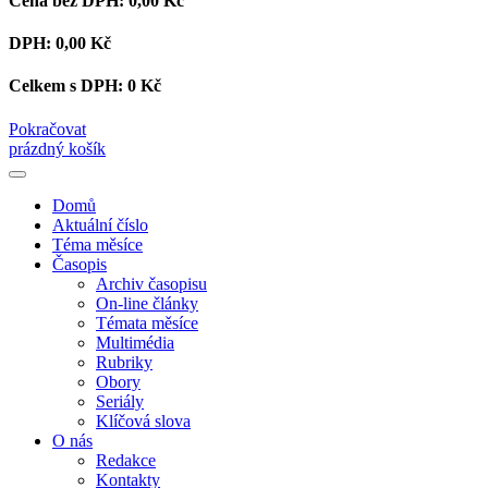
Cena bez DPH:
0,00 Kč
DPH:
0,00 Kč
Celkem s DPH:
0 Kč
Pokračovat
prázdný košík
Domů
Aktuální číslo
Téma měsíce
Časopis
Archiv časopisu
On-line články
Témata měsíce
Multimédia
Rubriky
Obory
Seriály
Klíčová slova
O nás
Redakce
Kontakty