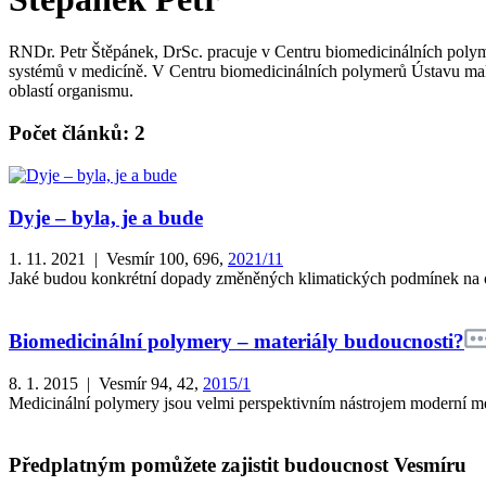
RNDr. Petr Štěpánek, DrSc. pracuje v Centru biomedicinálních polym
systémů v medicíně. V Centru biomedicinálních polymerů Ústavu mak
oblastí organismu.
Počet článků: 2
Dyje – byla, je a bude
1. 11. 2021 | Vesmír 100, 696,
2021/11
Jaké budou konkrétní dopady změněných klimatických podmínek na odt
Biomedicinální polymery – materiály budoucnosti?
8. 1. 2015 | Vesmír 94, 42,
2015/1
Medicinální polymery jsou velmi perspektivním nástrojem moderní m
Předplatným pomůžete zajistit budoucnost Vesmíru