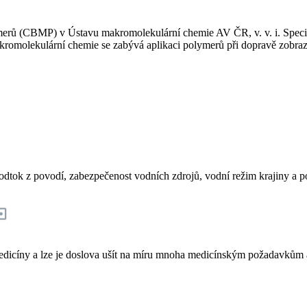
erů (CBMP) v Ústavu makromolekulární chemie AV ČR, v. v. i. Special
romolekulární chemie se zabývá aplikaci polymerů při dopravě zobraz
ok z povodí, zabezpečenost vodních zdrojů, vodní režim krajiny a po
edicíny a lze je doslova ušít na míru mnoha medicínským požadavkům a