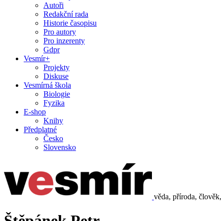
Autoři
Redakční rada
Historie časopisu
Pro autory
Pro inzerenty
Gdpr
Vesmír+
Projekty
Diskuse
Vesmírná škola
Biologie
Fyzika
E-shop
Knihy
Předplatné
Česko
Slovensko
věda, příroda, člověk
Štěpánek Petr