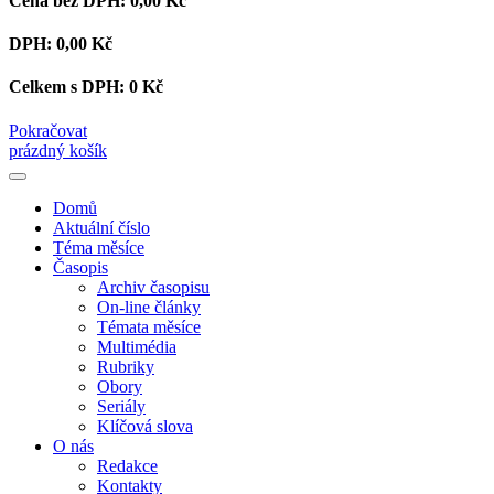
Cena bez DPH:
0,00 Kč
DPH:
0,00 Kč
Celkem s DPH:
0 Kč
Pokračovat
prázdný košík
Domů
Aktuální číslo
Téma měsíce
Časopis
Archiv časopisu
On-line články
Témata měsíce
Multimédia
Rubriky
Obory
Seriály
Klíčová slova
O nás
Redakce
Kontakty