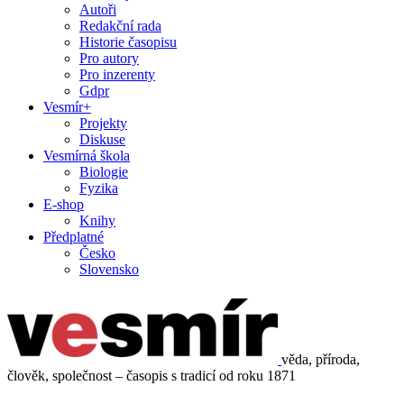
Autoři
Redakční rada
Historie časopisu
Pro autory
Pro inzerenty
Gdpr
Vesmír+
Projekty
Diskuse
Vesmírná škola
Biologie
Fyzika
E-shop
Knihy
Předplatné
Česko
Slovensko
věda, příroda,
člověk, společnost – časopis s tradicí od roku 1871