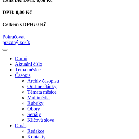
Cena bez DPH:
0,00 Kč
DPH:
0,00 Kč
Celkem s DPH:
0 Kč
Pokračovat
prázdný košík
Domů
Aktuální číslo
Téma měsíce
Časopis
Archiv časopisu
On-line články
Témata měsíce
Multimédia
Rubriky
Obory
Seriály
Klíčová slova
O nás
Redakce
Kontakty