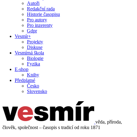
Autoři
Redakční rada
Historie časopisu
Pro autory
Pro inzerenty
Gdpr
Vesmír+
Projekty
Diskuse
Vesmírná škola
Biologie
Fyzika
E-shop
Knihy
Předplatné
Česko
Slovensko
věda, příroda,
člověk, společnost – časopis s tradicí od roku 1871