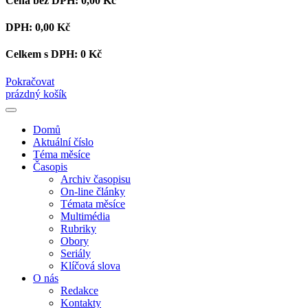
Cena bez DPH:
0,00 Kč
DPH:
0,00 Kč
Celkem s DPH:
0 Kč
Pokračovat
prázdný košík
Domů
Aktuální číslo
Téma měsíce
Časopis
Archiv časopisu
On-line články
Témata měsíce
Multimédia
Rubriky
Obory
Seriály
Klíčová slova
O nás
Redakce
Kontakty