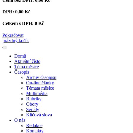
Cena bez DPH:
0,00 Kč
DPH:
0,00 Kč
Celkem s DPH:
0 Kč
Pokračovat
prázdný košík
Domů
Aktuální číslo
Téma měsíce
Časopis
Archiv časopisu
On-line články
Témata měsíce
Multimédia
Rubriky
Obory
Seriály
Klíčová slova
O nás
Redakce
Kontakty