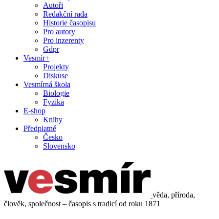
Autoři
Redakční rada
Historie časopisu
Pro autory
Pro inzerenty
Gdpr
Vesmír+
Projekty
Diskuse
Vesmírná škola
Biologie
Fyzika
E-shop
Knihy
Předplatné
Česko
Slovensko
věda, příroda,
člověk, společnost – časopis s tradicí od roku 1871