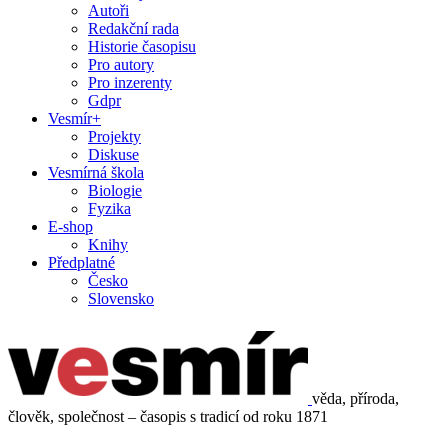
Autoři
Redakční rada
Historie časopisu
Pro autory
Pro inzerenty
Gdpr
Vesmír+
Projekty
Diskuse
Vesmírná škola
Biologie
Fyzika
E-shop
Knihy
Předplatné
Česko
Slovensko
věda, příroda,
člověk, společnost – časopis s tradicí od roku 1871