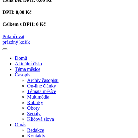
Cena bez DPH:
0,00 Kč
DPH:
0,00 Kč
Celkem s DPH:
0 Kč
Pokračovat
prázdný košík
Domů
Aktuální číslo
Téma měsíce
Časopis
Archiv časopisu
On-line články
Témata měsíce
Multimédia
Rubriky
Obory
Seriály
Klíčová slova
O nás
Redakce
Kontakty