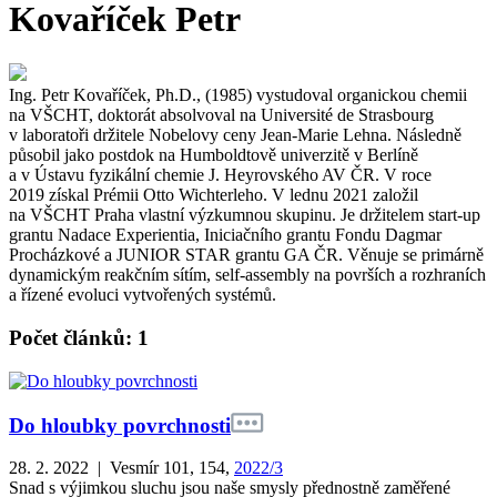
Kovaříček Petr
Ing. Petr Kovaříček, Ph.D., (1985) vystudoval organickou chemii
na VŠCHT, doktorát absolvoval na Université de Strasbourg
v laboratoři držitele Nobelovy ceny Jean-Marie Lehna. Následně
působil jako postdok na Humboldtově univerzitě v Berlíně
a v Ústavu fyzikální chemie J. Heyrovského AV ČR. V roce
2019 získal Prémii Otto Wichterleho. V lednu 2021 založil
na VŠCHT Praha vlastní výzkumnou skupinu. Je držitelem start-up
grantu Nadace Experientia, Iniciačního grantu Fondu Dagmar
Procházkové a JUNIOR STAR grantu GA ČR. Věnuje se primárně
dynamickým reakčním sítím, self-assembly na površích a rozhraních
a řízené evoluci vytvořených systémů.
Počet článků: 1
Do hloubky povrchnosti
28. 2. 2022 | Vesmír 101, 154,
2022/3
Snad s výjimkou sluchu jsou naše smysly přednostně zaměřené