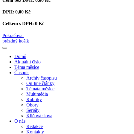
Cena bez DPH:
0,00 Kč
DPH:
0,00 Kč
Celkem s DPH:
0 Kč
Pokračovat
prázdný košík
Domů
Aktuální číslo
Téma měsíce
Časopis
Archiv časopisu
On-line články
Témata měsíce
Multimédia
Rubriky
Obory
Seriály
Klíčová slova
O nás
Redakce
Kontakty