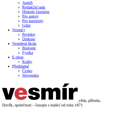
Autoři
Redakční rada
Historie časopisu
Pro autory
Pro inzerenty
Gdpr
Vesmír+
Projekty
Diskuse
Vesmírná škola
Biologie
Fyzika
E-shop
Knihy
Předplatné
Česko
Slovensko
věda, příroda,
člověk, společnost – časopis s tradicí od roku 1871