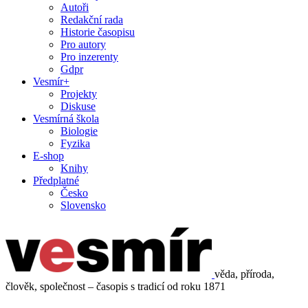
Autoři
Redakční rada
Historie časopisu
Pro autory
Pro inzerenty
Gdpr
Vesmír+
Projekty
Diskuse
Vesmírná škola
Biologie
Fyzika
E-shop
Knihy
Předplatné
Česko
Slovensko
věda, příroda,
člověk, společnost – časopis s tradicí od roku 1871