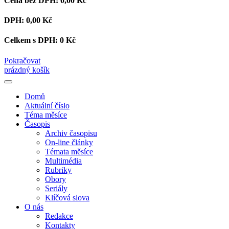
Cena bez DPH:
0,00 Kč
DPH:
0,00 Kč
Celkem s DPH:
0 Kč
Pokračovat
prázdný košík
Domů
Aktuální číslo
Téma měsíce
Časopis
Archiv časopisu
On-line články
Témata měsíce
Multimédia
Rubriky
Obory
Seriály
Klíčová slova
O nás
Redakce
Kontakty