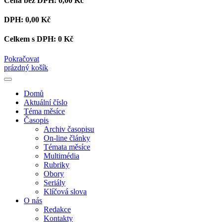
Cena bez DPH:
0,00 Kč
DPH:
0,00 Kč
Celkem s DPH:
0 Kč
Pokračovat
prázdný košík
Domů
Aktuální číslo
Téma měsíce
Časopis
Archiv časopisu
On-line články
Témata měsíce
Multimédia
Rubriky
Obory
Seriály
Klíčová slova
O nás
Redakce
Kontakty