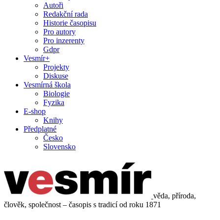
Autoři
Redakční rada
Historie časopisu
Pro autory
Pro inzerenty
Gdpr
Vesmír+
Projekty
Diskuse
Vesmírná škola
Biologie
Fyzika
E-shop
Knihy
Předplatné
Česko
Slovensko
věda, příroda,
člověk, společnost – časopis s tradicí od roku 1871