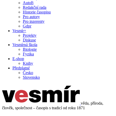
Autoři
Redakční rada
Historie časopisu
Pro autory
Pro inzerenty
Gdpr
Vesmír+
Projekty
Diskuse
Vesmírná škola
Biologie
Fyzika
E-shop
Knihy
Předplatné
Česko
Slovensko
věda, příroda,
člověk, společnost – časopis s tradicí od roku 1871