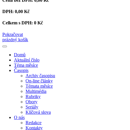
Cena bez DPH:
0,00 Kč
DPH:
0,00 Kč
Celkem s DPH:
0 Kč
Pokračovat
prázdný košík
Domů
Aktuální číslo
Téma měsíce
Časopis
Archiv časopisu
On-line články
Témata měsíce
Multimédia
Rubriky
Obory
Seriály
Klíčová slova
O nás
Redakce
Kontakty