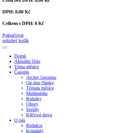
Cena bez DPH:
0,00 Kč
DPH:
0,00 Kč
Celkem s DPH:
0 Kč
Pokračovat
prázdný košík
Domů
Aktuální číslo
Téma měsíce
Časopis
Archiv časopisu
On-line články
Témata měsíce
Multimédia
Rubriky
Obory
Seriály
Klíčová slova
O nás
Redakce
Kontakty