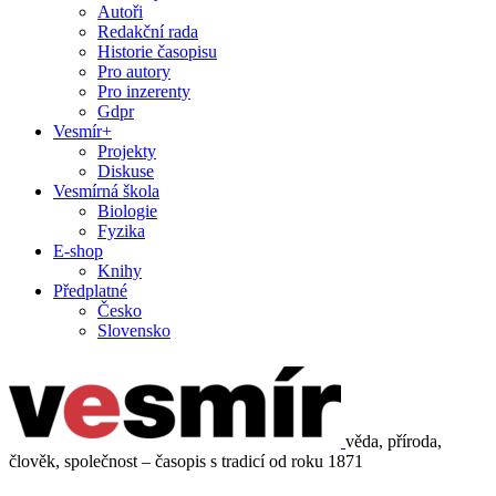
Autoři
Redakční rada
Historie časopisu
Pro autory
Pro inzerenty
Gdpr
Vesmír+
Projekty
Diskuse
Vesmírná škola
Biologie
Fyzika
E-shop
Knihy
Předplatné
Česko
Slovensko
věda, příroda,
člověk, společnost – časopis s tradicí od roku 1871