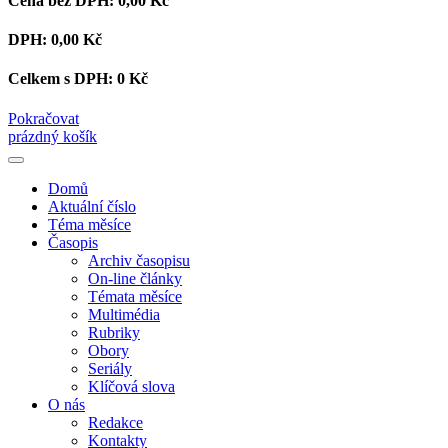
Cena bez DPH:
0,00 Kč
DPH:
0,00 Kč
Celkem s DPH:
0 Kč
Pokračovat
prázdný košík
Domů
Aktuální číslo
Téma měsíce
Časopis
Archiv časopisu
On-line články
Témata měsíce
Multimédia
Rubriky
Obory
Seriály
Klíčová slova
O nás
Redakce
Kontakty