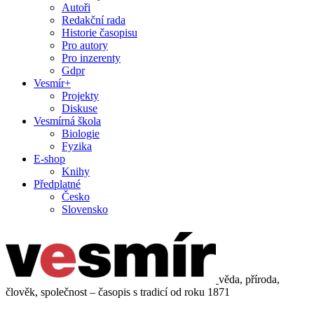
Autoři
Redakční rada
Historie časopisu
Pro autory
Pro inzerenty
Gdpr
Vesmír+
Projekty
Diskuse
Vesmírná škola
Biologie
Fyzika
E-shop
Knihy
Předplatné
Česko
Slovensko
věda, příroda,
člověk, společnost – časopis s tradicí od roku 1871