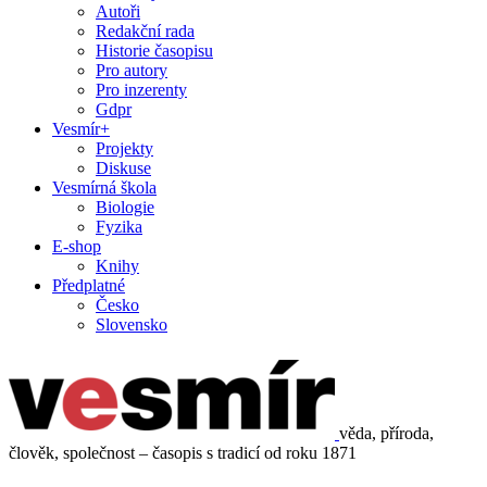
Autoři
Redakční rada
Historie časopisu
Pro autory
Pro inzerenty
Gdpr
Vesmír+
Projekty
Diskuse
Vesmírná škola
Biologie
Fyzika
E-shop
Knihy
Předplatné
Česko
Slovensko
věda, příroda,
člověk, společnost – časopis s tradicí od roku 1871