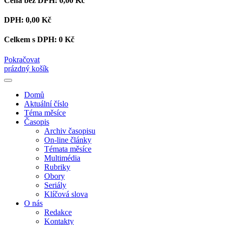
Cena bez DPH:
0,00 Kč
DPH:
0,00 Kč
Celkem s DPH:
0 Kč
Pokračovat
prázdný košík
Domů
Aktuální číslo
Téma měsíce
Časopis
Archiv časopisu
On-line články
Témata měsíce
Multimédia
Rubriky
Obory
Seriály
Klíčová slova
O nás
Redakce
Kontakty