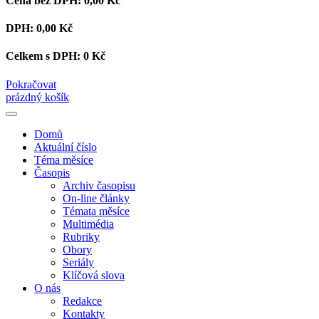
Cena bez DPH:
0,00 Kč
DPH:
0,00 Kč
Celkem s DPH:
0 Kč
Pokračovat
prázdný košík
Domů
Aktuální číslo
Téma měsíce
Časopis
Archiv časopisu
On-line články
Témata měsíce
Multimédia
Rubriky
Obory
Seriály
Klíčová slova
O nás
Redakce
Kontakty