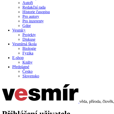
Autoři
Redakční rada
Historie časopisu
Pro autory
Pro inzerenty
Gdpr
Vesmír+
Projekty
Diskuse
Vesmírná škola
Biologie
Fyzika
E-shop
Knihy
Předplatné
Česko
Slovensko
věda, příroda, člověk
Přihlášení uživatele