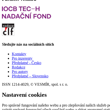
Sledujte nás na sociálních sítích
Kontakty
Pro inzerenty
Předplatné - Česko
Redakce
Pro autory
Předplatné – Slovensko
ISSN 1214-4029, © VESMÍR, spol. s r. o.
Nastavení cookies
Pro správné fungování našeho webu a pro zlepšování našich služeb p
zajistit správné fungování všech součástí webu a sbírat anonymní stat