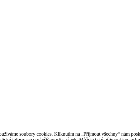
oužíváme soubory cookies. Kliknutím na „Přijmout všechny“ nám posky
istické informace o návštěvnosti stránek. Můžete také přijmout jen tec