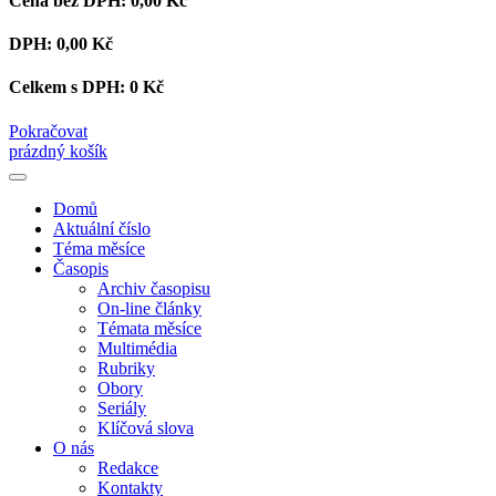
Cena bez DPH:
0,00 Kč
DPH:
0,00 Kč
Celkem s DPH:
0 Kč
Pokračovat
prázdný košík
Domů
Aktuální číslo
Téma měsíce
Časopis
Archiv časopisu
On-line články
Témata měsíce
Multimédia
Rubriky
Obory
Seriály
Klíčová slova
O nás
Redakce
Kontakty