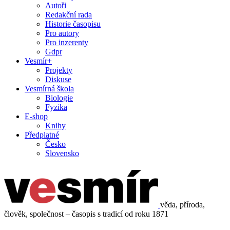
Autoři
Redakční rada
Historie časopisu
Pro autory
Pro inzerenty
Gdpr
Vesmír+
Projekty
Diskuse
Vesmírná škola
Biologie
Fyzika
E-shop
Knihy
Předplatné
Česko
Slovensko
věda, příroda,
člověk, společnost – časopis s tradicí od roku 1871