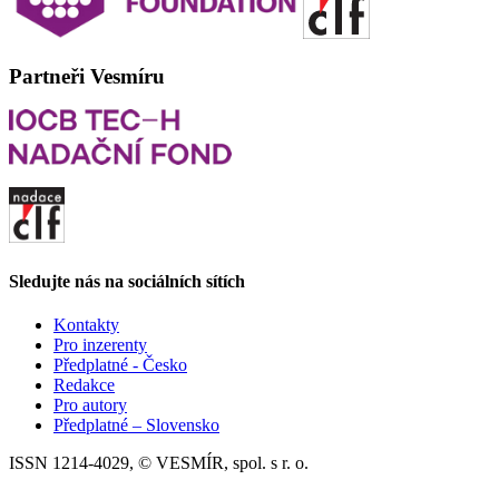
Partneři Vesmíru
Sledujte nás na sociálních sítích
Kontakty
Pro inzerenty
Předplatné - Česko
Redakce
Pro autory
Předplatné – Slovensko
ISSN 1214-4029, © VESMÍR, spol. s r. o.