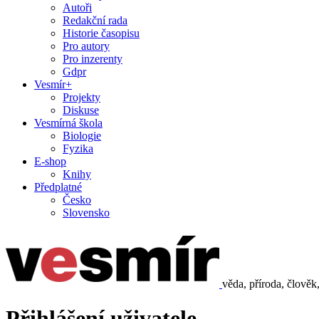
Autoři
Redakční rada
Historie časopisu
Pro autory
Pro inzerenty
Gdpr
Vesmír+
Projekty
Diskuse
Vesmírná škola
Biologie
Fyzika
E-shop
Knihy
Předplatné
Česko
Slovensko
věda, příroda, člověk
Přihlášení uživatele