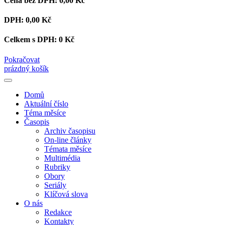
Cena bez DPH:
0,00 Kč
DPH:
0,00 Kč
Celkem s DPH:
0 Kč
Pokračovat
prázdný košík
Domů
Aktuální číslo
Téma měsíce
Časopis
Archiv časopisu
On-line články
Témata měsíce
Multimédia
Rubriky
Obory
Seriály
Klíčová slova
O nás
Redakce
Kontakty