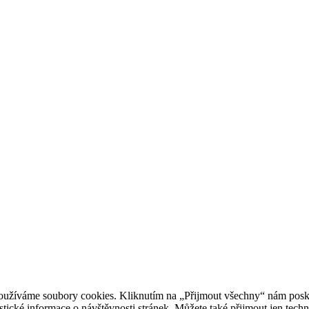
oužíváme soubory cookies. Kliknutím na „Přijmout všechny“ nám posky
istické informace o návštěvnosti stránek. Můžete také přijmout jen tec