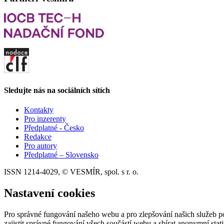
Sledujte nás na sociálních sítích
Kontakty
Pro inzerenty
Předplatné - Česko
Redakce
Pro autory
Předplatné – Slovensko
ISSN 1214-4029, © VESMÍR, spol. s r. o.
Nastavení cookies
Pro správné fungování našeho webu a pro zlepšování našich služeb p
zajistit správné fungování všech součástí webu a sbírat anonymní stat